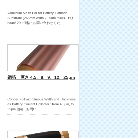
Aluminum Mesh Foil for Battery Cathode
Substrate (265mm width x 20um thick) - EQ-
bcanf-20u 価格 : お問い合わせくだ…
銅箔 厚さ 4.5、6、9、12、25μm
Copper Foil with Various Width and Thickness
as Battery Current Collector : from 4.5μm, to
25μm 価格 : お問い…