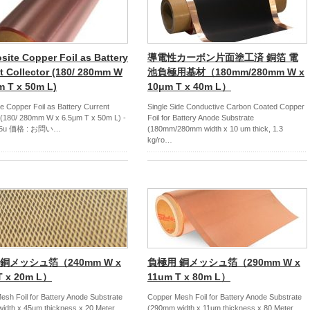
ite Copper Foil as Battery
導電性カーボン片面塗工済 銅箔 電
t Collector (180/ 280mm W
池負極用基材（180mm/280mm W x
m T x 50m L)
10μm T x 40m L）
 Copper Foil as Battery Current
Single Side Conductive Carbon Coated Copper
r (180/ 280mm W x 6.5μm T x 50m L) -
Foil for Battery Anode Substrate
65u 価格 : お問い…
(180mm/280mm width x 10 um thick, 1.3
kg/ro…
銅メッシュ箔（240mm W x
負極用 銅メッシュ箔（290mm W x
T x 20m L）
11um T x 80m L）
sh Foil for Battery Anode Substrate
Copper Mesh Foil for Battery Anode Substrate
idth x 45um thickness x 20 Meter
(290mm width x 11um thickness x 80 Meter