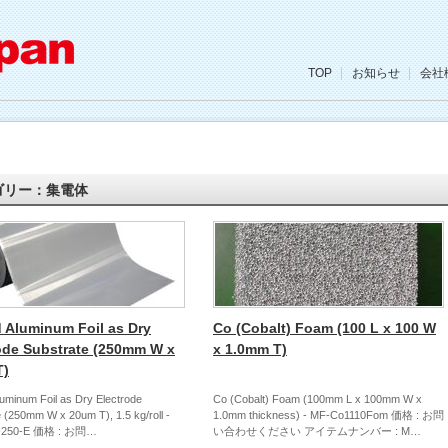
TOP
お知らせ
会社
ゴリー：集電体
 Aluminum Foil as Dry
Co (Cobalt) Foam (100 L x 100 W
ode Substrate (250mm W x
x 1.0mm T)
T)
uminum Foil as Dry Electrode
Co (Cobalt) Foam (100mm L x 100mm W x
 (250mm W x 20um T), 1.5 kg/roll -
1.0mm thickness) - MF-Co1110Fom 価格 : お問
u-250-E 価格 : お問…
い合わせください アイテムナンバー : M…