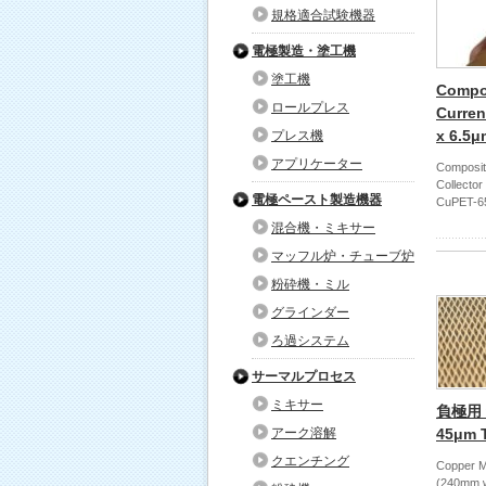
規格適合試験機器
電極製造・塗工機
塗工機
Compos
ロールプレス
Curren
x 6.5μ
プレス機
アプリケーター
Composite
Collecto
電極ペースト製造機器
CuPET-
混合機・ミキサー
マッフル炉・チューブ炉
粉砕機・ミル
グラインダー
ろ過システム
サーマルプロセス
ミキサー
負極用 
アーク溶解
45μm 
クエンチング
Copper Me
(240mm w