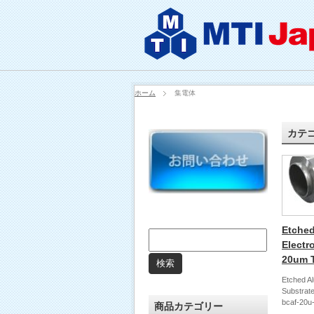
ホーム
集電体
カテ
Etched
Electr
20um 
Etched Al
Substrate
bcaf-20
商品カテゴリー