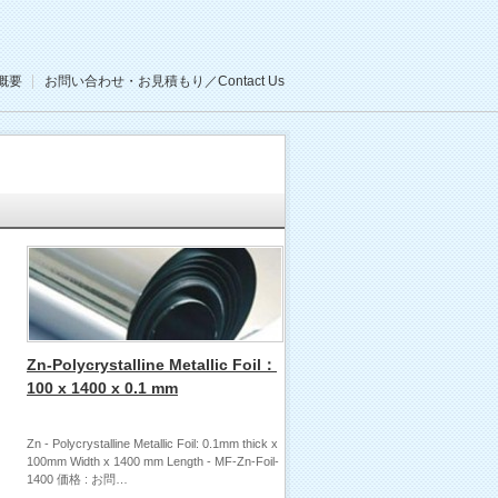
概要
お問い合わせ・お見積もり／Contact Us
Zn-Polycrystalline Metallic Foil：
100 x 1400 x 0.1 mm
Zn - Polycrystalline Metallic Foil: 0.1mm thick x
100mm Width x 1400 mm Length - MF-Zn-Foil-
1400 価格 : お問…