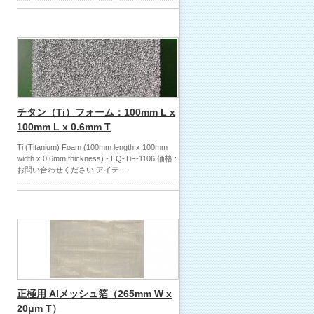
チタン（Ti）フォーム：100mm L x
100mm L x 0.6mm T
Ti (Titanium) Foam (100mm length x 100mm
width x 0.6mm thickness) - EQ-TiF-1106 価格 :
お問い合わせください アイテ…
正極用 Alメッシュ箔（265mm W x
20μm T）