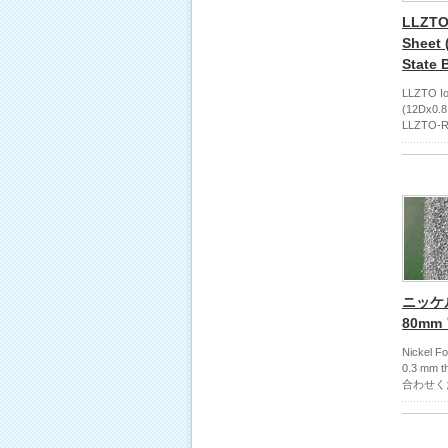
LLZTO
Sheet 
State 
LLZTO Io
(12Dx0.8 
LLZTO
ニッケル
80mm 
Nickel F
0.3 mm t
合わせく