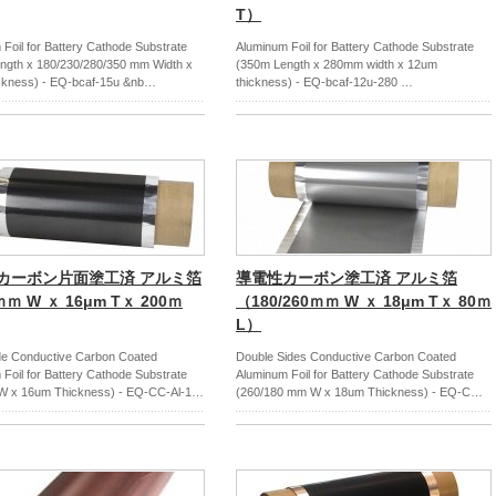
T）
Foil for Battery Cathode Substrate
Aluminum Foil for Battery Cathode Substrate
ngth x 180/230/280/350 mm Width x
(350m Length x 280mm width x 12um
ckness) - EQ-bcaf-15u &nb…
thickness) - EQ-bcaf-12u-280 …
カーボン片面塗工済 アルミ箔
導電性カーボン塗工済 アルミ箔
ｍ W ｘ 16μm Tｘ 200ｍ
（180/260ｍｍ W ｘ 18μm Tｘ 80ｍ
L）
ide Conductive Carbon Coated
Double Sides Conductive Carbon Coated
Foil for Battery Cathode Substrate
Aluminum Foil for Battery Cathode Substrate
 x 16um Thickness) - EQ-CC-Al-1…
(260/180 mm W x 18um Thickness) - EQ-C…