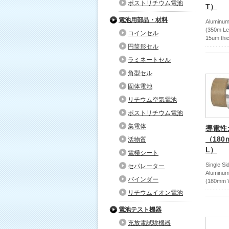
ポストリチウム電池
T）
電池用部品・材料
Aluminum 
(350m Le
コインセル
15um thi
円筒形セル
ラミネートセル
角型セル
固体電池
リチウム空気電池
ポストリチウム電池
集電体
導電性
（180ｍ
活物質
L）
電極シート
Single S
セパレーター
Aluminum 
バインダー
(180mm W
リチウムイオン電池
電池テスト機器
充放電試験機器