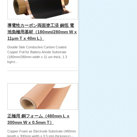
導電性カーボン両面塗工済 銅箔 電
池負極用基材（180mm/280mm W x
11μm T x 40m L）
Double Side Conductive Carbon Coated
Copper Foil for Battery Anode Substrate
(180mm/280mm width x 11 um thick, 1.3
kg/ro…
正極用 銅フォーム（480mm L x
300mm W x 0.5mm T）
Copper Foam as Electrode Substrate (480mm
length x 300mm width x 0.5 mm thickness) -