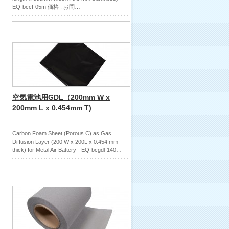
EQ-bccf-05m 価格 : お問…
空気電池用GDL（200mm W x
200mm L x 0.454mm T)
Carbon Foam Sheet (Porous C) as Gas
Diffusion Layer (200 W x 200L x 0.454 mm
thick) for Metal Air Battery - EQ-bcgdl-140…