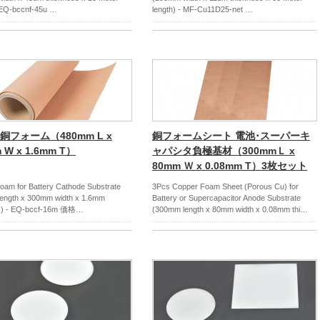
- EQ-bccnf-45u …
length) - MF-Cu11D25-net …
銅フォーム（480mm L x
銅フォームシート 電池･スーパーキ
 W x 1.6mm T）
ャパシタ負極基材（300mmＬ x
80mm Ｗ x 0.08mm T）3枚セット
oam for Battery Cathode Substrate
3Pcs Copper Foam Sheet (Porous Cu) for
ength x 300mm width x 1.6mm
Battery or Supercapacitor Anode Substrate
ss) - EQ-bccf-16m 価格…
(300mm length x 80mm width x 0.08mm thi…