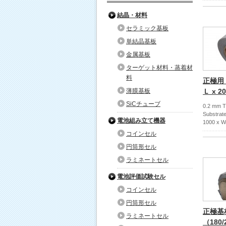
結晶・材料
セラミック基板
単結晶基板
金属基板
ターゲット材料・蒸着材
料
正極用
薄膜基板
Ｌ x 2
SiCチューブ
0.2 mm T
Substrate
電池組み立て機器
1000 x W
コインセル
円筒形セル
ラミネートセル
電池評価試験セル
コインセル
円筒形セル
正極基
ラミネートセル
（180/