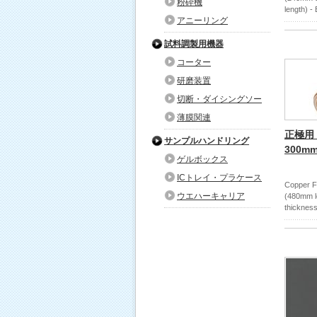
粉砕機
length) 
アニーリング
試料調製用機器
コーター
研磨装置
切断・ダイシングソー
薄膜関連
正極用 
サンプルハンドリング
300mm
ゲルボックス
ICトレイ・プラケース
Copper F
ウエハーキャリア
(480mm l
thickne