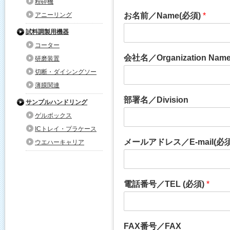
粉砕機
お名前／Name(必須)
*
アニーリング
試料調製用機器
コーター
会社名／Organization Nam
研磨装置
切断・ダイシングソー
薄膜関連
部署名／Division
サンプルハンドリング
ゲルボックス
ICトレイ・プラケース
メールアドレス／E-mail(必
ウエハーキャリア
電話番号／TEL (必須)
*
FAX番号／FAX