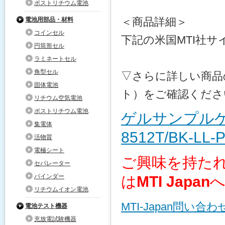
ポストリチウム電池
＜商品詳細＞
電池用部品・材料
コインセル
下記の米国MTI社
円筒形セル
ラミネートセル
角型セル
▽さらに詳しい商品
固体電池
ト）をご確認くださ
リチウム空気電池
ポストリチウム電池
ゲルサンプルケー
集電体
8512T/BK-LL-
活物質
電極シート
ご興味を持た
セパレーター
バインダー
は
MTI Japan
リチウムイオン電池
MTI-Japan問い合
電池テスト機器
充放電試験機器