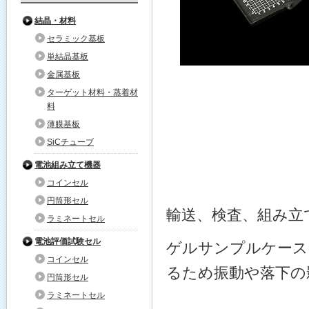
結晶・材料
セラミック基板
単結晶基板
金属基板
ターゲット材料・蒸着材
料
薄膜基板
SiCチューブ
電池組み立て機器
コインセル
円筒形セル
輸送、検査、組み立
ラミネートセル
電池評価試験セル
ゲルサンプルケース
コインセル
るため振動や落下の
円筒形セル
ラミネートセル