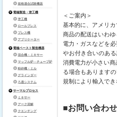
規格適合試験機器
電極製造・塗工機
＜ご案内＞
塗工機
基本的に、アメリカ
ロールプレス
プレス機
商品の配送はいわゆ
アプリケーター
電力・ガスなどを必
電極ペースト製造機器
やお付き合いのある
混合機・ミキサー
消費電力が小さい商
マッフル炉・チューブ炉
粉砕機・ミル
る場合もありますの
グラインダー
規制により輸入でき
ろ過システム
サーマルプロセス
ミキサー
アーク溶解
■お問い合わ
クエンチング