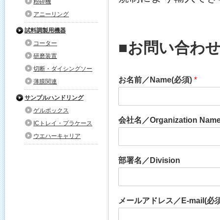
粉砕機
アニーリング
試料調製用機器
■お問い合わ
コーター
研磨装置
切断・ダイシングソー
お名前／Name(必須)
*
薄膜関連
サンプルハンドリング
ゲルボックス
会社名／Organization Nam
ICトレイ・プラケース
ウエハーキャリア
部署名／Division
メールアドレス／E-mail(必