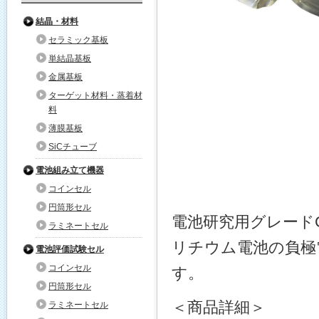
結晶・材料
セラミック基板
単結晶基板
金属基板
ターゲット材料・蒸着材
料
薄膜基板
SiCチューブ
電池組み立て機器
コインセル
円筒形セル
電池研究用グレード
ラミネートセル
リチウム電池の負極
電池評価試験セル
コインセル
す。
円筒形セル
＜商品詳細＞
ラミネートセル