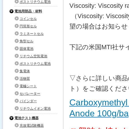
ポストリチウム電池
Viscosity: Viscosity
電池用部品・材料
（
Viscosity:
Visco
コインセル
望の場合はお知らせ
円筒形セル
ラミネートセル
角型セル
下記の米国MTI社
固体電池
リチウム空気電池
ポストリチウム電池
集電体
▽さらに詳しい商品
活物質
電極シート
ト）をご確認くださ
セパレーター
Carboxymethyl C
バインダー
リチウムイオン電池
Anode 100g/ba
電池テスト機器
充放電試験機器