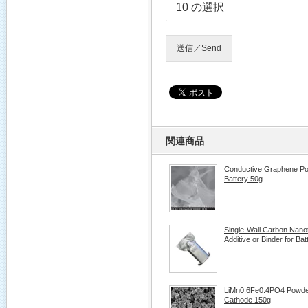
送信／Send
関連商品
Conductive Graphene Pow
Battery 50g
Single-Wall Carbon Nano
Additive or Binder for Bat
LiMn0.6Fe0.4PO4 Powder 
Cathode 150g