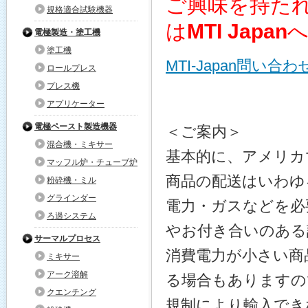
ご興味を持た
規格適合試験機器
は
MTI Japan
電極製造・塗工機
塗工機
MTI-Japan問い合
ロールプレス
プレス機
アプリケーター
電極ペースト製造機器
＜ご案内＞
混合機・ミキサー
基本的に、アメリカ
マッフル炉・チューブ炉
商品の配送はいわゆ
粉砕機・ミル
グラインダー
電力・ガスなどを必
ろ過システム
やお付き合いのある
サーマルプロセス
消費電力が小さい商
ミキサー
アーク溶解
る場合もありますの
クエンチング
規制により輸入でき