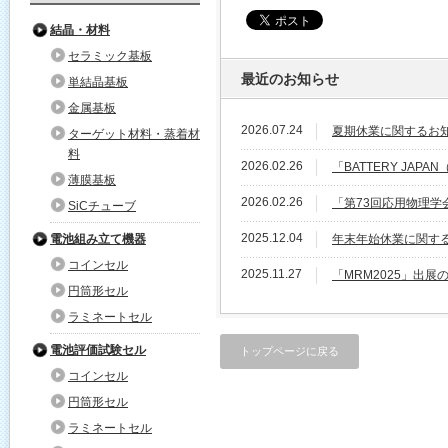
結晶・材料
セラミック基板
最近のお知らせ
単結晶基板
金属基板
2026.07.24
夏期休業に関するお
ターゲット材料・蒸着材
料
2026.02.26
「BATTERY JA
薄膜基板
2026.02.26
「第73回応用物理
SiCチューブ
2025.12.04
電池組み立て機器
年末年始休業に関す
コインセル
2025.11.27
「MRM2025」出展
円筒形セル
ラミネートセル
電池評価試験セル
トップページに戻る
コインセル
円筒形セル
ラミネートセル