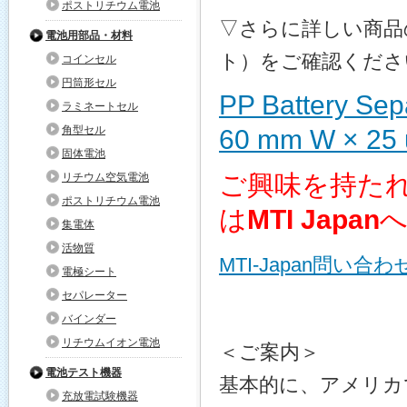
ポストリチウム電池
▽さらに詳しい商品
電池用部品・材料
ト）をご確認くださ
コインセル
円筒形セル
PP Battery Sep
ラミネートセル
角型セル
60 mm W × 25 
固体電池
ご興味を持た
リチウム空気電池
ポストリチウム電池
は
MTI Japan
集電体
活物質
MTI-Japan問い合
電極シート
セパレーター
バインダー
リチウムイオン電池
＜ご案内＞
電池テスト機器
基本的に、アメリカ
充放電試験機器