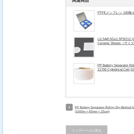
関連商品
PTFEメンブレン 100枚
Li1.5Al0.5Ge1.5P3O12 (
Ceramic Sheets（サ
PP Battery Separator Rol
21700 Cylindrical Cell 
PP Battery Separator Roll by Dry Method fo
(1000m × 65mm × 25um)
トップページに戻る