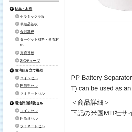
結晶・材料
セラミック基板
単結晶基板
金属基板
ターゲット材料・蒸着材
料
薄膜基板
SiCチューブ
電池組み立て機器
PP Battery Separato
コインセル
円筒形セル
T) can be used as an 
ラミネートセル
＜商品詳細＞
電池評価試験セル
コインセル
下記の米国MTI社
円筒形セル
ラミネートセル