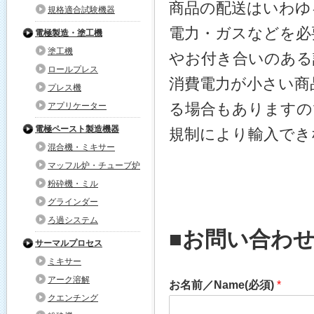
商品の配送はいわゆ
規格適合試験機器
電力・ガスなどを必
電極製造・塗工機
塗工機
やお付き合いのある
ロールプレス
消費電力が小さい商
プレス機
る場合もありますの
アプリケーター
電極ペースト製造機器
規制により輸入でき
混合機・ミキサー
マッフル炉・チューブ炉
粉砕機・ミル
グラインダー
ろ過システム
■お問い合わ
サーマルプロセス
ミキサー
アーク溶解
お名前／Name(必須)
*
クエンチング