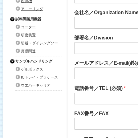
粉砕機
アニーリング
会社名／Organization Nam
試料調製用機器
コーター
研磨装置
部署名／Division
切断・ダイシングソー
薄膜関連
サンプルハンドリング
メールアドレス／E-mail(必
ゲルボックス
ICトレイ・プラケース
ウエハーキャリア
電話番号／TEL (必須)
*
FAX番号／FAX