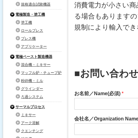
消費電力が小さい商
規格適合試験機器
電極製造・塗工機
る場合もありますの
塗工機
規制により輸入でき
ロールプレス
プレス機
アプリケーター
電極ペースト製造機器
混合機・ミキサー
■お問い合わ
マッフル炉・チューブ炉
粉砕機・ミル
グラインダー
お名前／Name(必須)
*
ろ過システム
サーマルプロセス
ミキサー
会社名／Organization Nam
アーク溶解
クエンチング