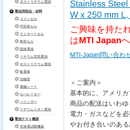
Stainless Ste
ポストリチウム電池
電池用部品・材料
W x 250 mm L,
コインセル
円筒形セル
ご興味を持た
ラミネートセル
は
MTI Japan
角型セル
固体電池
MTI-Japan問い合
リチウム空気電池
ポストリチウム電池
集電体
活物質
＜ご案内＞
電極シート
基本的に、アメリカ
セパレーター
バインダー
商品の配送はいわゆ
リチウムイオン電池
電力・ガスなどを必
電池テスト機器
やお付き合いのある
充放電試験機器