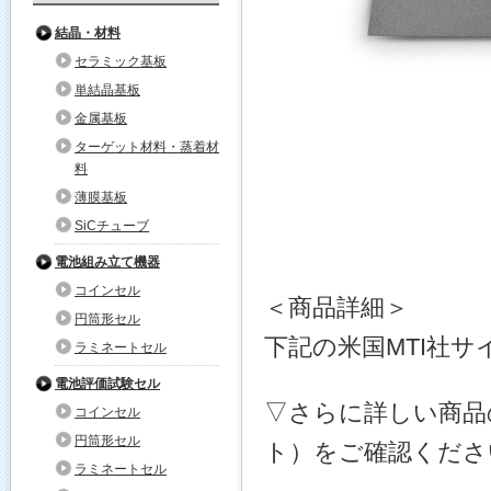
結晶・材料
セラミック基板
単結晶基板
金属基板
ターゲット材料・蒸着材
料
薄膜基板
SiCチューブ
電池組み立て機器
コインセル
＜商品詳細＞
円筒形セル
下記の米国MTI社
ラミネートセル
電池評価試験セル
▽さらに詳しい商品
コインセル
円筒形セル
ト）をご確認くださ
ラミネートセル