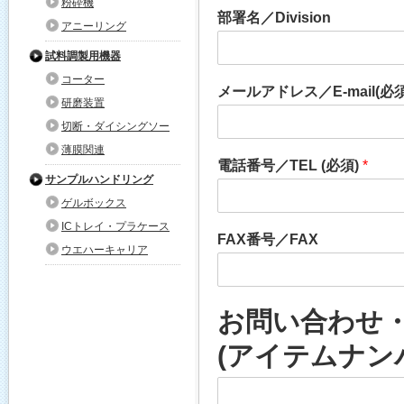
粉砕機
部署名／Division
アニーリング
試料調製用機器
コーター
メールアドレス／E-mail(必
研磨装置
切断・ダイシングソー
薄膜関連
電話番号／TEL (必須)
*
サンプルハンドリング
ゲルボックス
ICトレイ・プラケース
FAX番号／FAX
ウエハーキャリア
お問い合わせ・お見
(アイテムナン